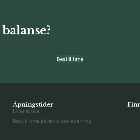
 balanse?
Bestill time
Åpningstider
Finn
Etter avtale.
Bestill time på nettsiden eller ring.