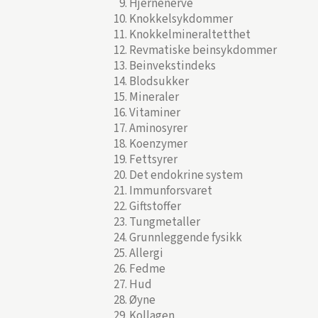
Hjernenerve
Knokkelsykdommer
Knokkelmineraltetthet
Revmatiske beinsykdommer
Beinvekstindeks
Blodsukker
Mineraler
Vitaminer
Aminosyrer
Koenzymer
Fettsyrer
Det endokrine system
Immunforsvaret
Giftstoffer
Tungmetaller
Grunnleggende fysikk
Allergi
Fedme
Hud
Øyne
Kollagen