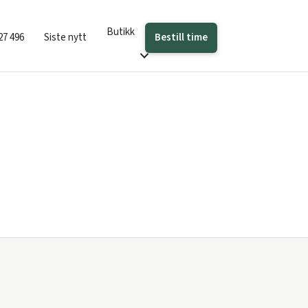
Butikk
Bestill time
27 496
Siste nytt