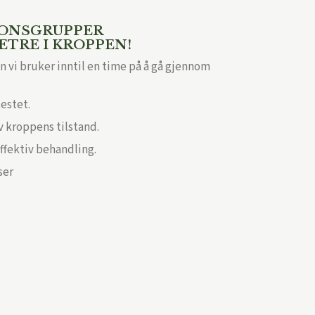
JONSGRUPPER
ETRE I KROPPEN!
n vi bruker inntil en time på å gå gjennom
estet.
v kroppens tilstand.
effektiv behandling.
ser