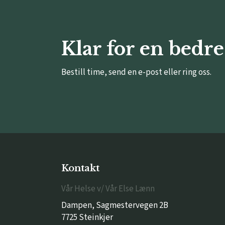
Klar for en bedre
Bestill time, send en e-post eller ring oss.
Kontakt
Vår Helse v/ Vår Else Lænn
Dampen, Sagmestervegen 2B
7725 Steinkjer