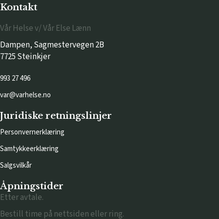
Kontakt
Vår Helse v/ Vår Else Lænn
Dampen, Sagmestervegen 2B
7725 Steinkjer
993 27 496
var@varhelse.no
Juridiske retningslinjer
Personvernerklæring
Samtykkeerklæring
Salgsvilkår
Åpningstider
Etter avtale.
Bestill time på nettsiden eller ring.