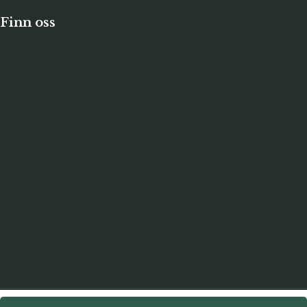
Finn oss
Massasje · Velvære · Helseanalyse · Steinkjer