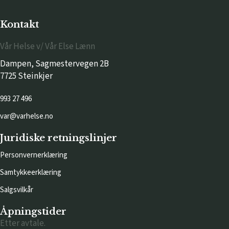
Kontakt
Vår Helse v/ Vår Else Lænn
Dampen, Sagmestervegen 2B
7725 Steinkjer
993 27 496
var@varhelse.no
Juridiske retningslinjer
Personvernerklæring
Samtykkeerklæring
Salgsvilkår
Åpningstider
Etter avtale.