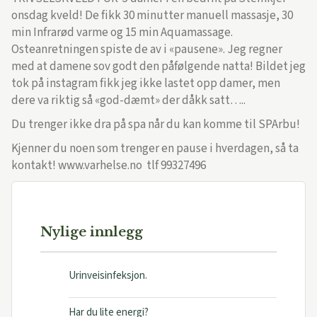
onsdag kveld! De fikk 30 minutter manuell massasje, 30
min Infrarød varme og 15 min Aquamassage.
Osteanretningen spiste de av i «pausene». Jeg regner
med at damene sov godt den påfølgende natta! Bildet jeg
tok på instagram fikk jeg ikke lastet opp damer, men
dere va riktig så «god-dæmt» der dåkk satt…..
Du trenger ikke dra på spa når du kan komme til SPArbu!
Kjenner du noen som trenger en pause i hverdagen, så ta
kontakt! www.varhelse.no tlf 99327496
Nylige innlegg
Urinveisinfeksjon.
Har du lite energi?