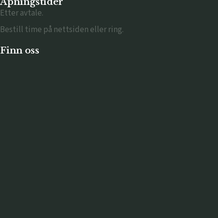
Åpningstider
Etter avtale.
Bestill time på nettsiden eller ring.
Finn oss