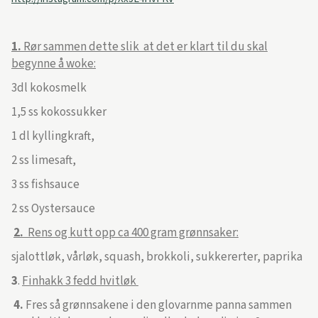
1.
Rør sammen dette slik at det er klart til du skal
begynne å woke:
3dl kokosmelk
1,5 ss kokossukker
1 dl kyllingkraft,
2 ss limesaft,
3 ss fishsauce
2 ss Oystersauce
2.
Rens og kutt opp ca 400 gram grønnsaker:
sjalottløk, vårløk, squash, brokkoli, sukkererter, paprika
3
.
Finhakk 3 fedd hvitløk
4.
Fres så grønnsakene i den glovarnme panna sammen