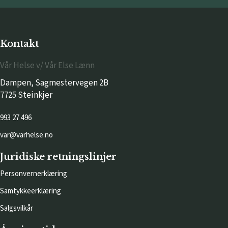
Kontakt
Vår Helse v/ Vår Else Lænn
Dampen, Sagmestervegen 2B
7725 Steinkjer
993 27 496
var@varhelse.no
Juridiske retningslinjer
Personvernerklæring
Samtykkeerklæring
Salgsvilkår