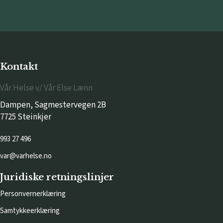
Kontakt
Vår Helse v/ Vår Else Lænn
Dampen, Sagmestervegen 2B
7725 Steinkjer
993 27 496
var@varhelse.no
Juridiske retningslinjer
Personvernerklæring
Samtykkeerklæring