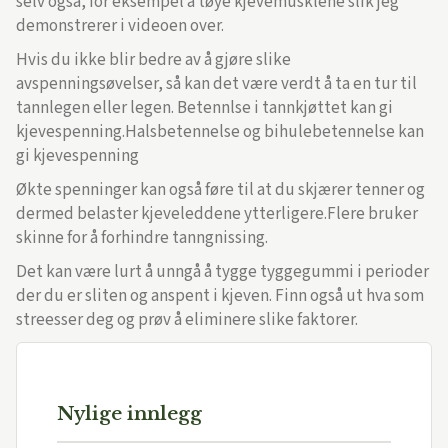
selv også, for eksempel å tøye kjevemusklene slik jeg
demonstrerer i videoen over.
Hvis du ikke blir bedre av å gjøre slike
avspenningsøvelser, så kan det være verdt å ta en tur til
tannlegen eller legen. Betennlse i tannkjøttet kan gi
kjevespenning.Halsbetennelse og bihulebetennelse kan
gi kjevespenning
Økte spenninger kan også føre til at du skjærer tenner og
dermed belaster kjeveleddene ytterligere.Flere bruker
skinne for å forhindre tanngnissing.
Det kan være lurt å unngå å tygge tyggegummi i perioder
der du er sliten og anspent i kjeven. Finn også ut hva som
streesser deg og prøv å eliminere slike faktorer.
Nylige innlegg