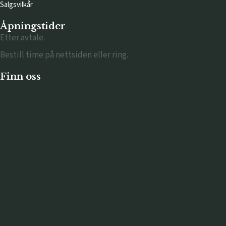
Salgsvilkår
Åpningstider
Etter avtale.
Bestill time på nettsiden eller ring.
Finn oss