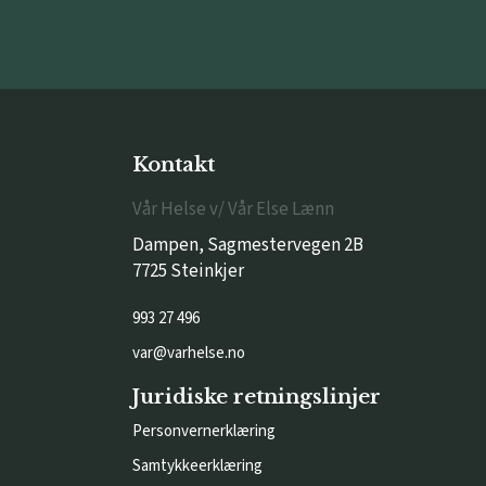
Kontakt
Vår Helse v/ Vår Else Lænn
Dampen, Sagmestervegen 2B
7725 Steinkjer
993 27 496
var@varhelse.no
Juridiske retningslinjer
Personvernerklæring
Samtykkeerklæring