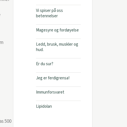
Vi spiser på oss
e
betennelser
Magesyre og fordøyelse
om
Ledd, brusk, muskler og
hud.
Er du sur?
Jeg er ferdigrensa!
Immunforsvaret
Lipidolan
as 500