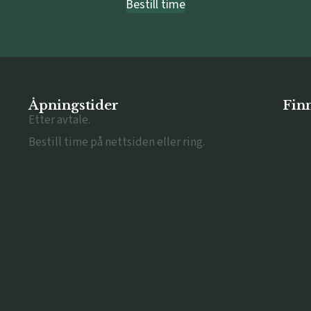
Bestill time
Åpningstider
Finn
Etter avtale.
Bestill time på nettsiden eller ring.