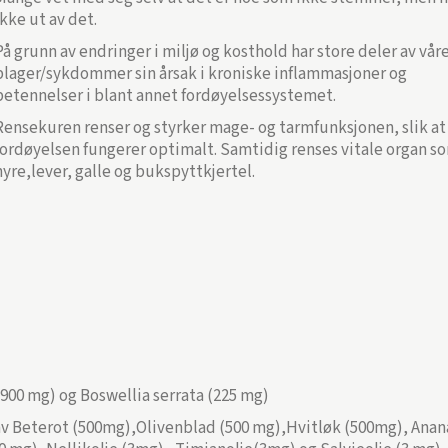
ikke ut av det.
På grunn av endringer i miljø og kosthold har store deler av vår
plager/sykdommer sin årsak i kroniske inflammasjoner og
betennelser i blant annet fordøyelsessystemet.
Rensekuren renser og styrker mage- og tarmfunksjonen, slik at
fordøyelsen fungerer optimalt. Samtidig renses vitale organ s
nyre,lever, galle og bukspyttkjertel.
(900 mg) og Boswellia serrata (225 mg)
av Beterot (500mg),Olivenblad (500 mg),Hvitløk (500mg), Anan