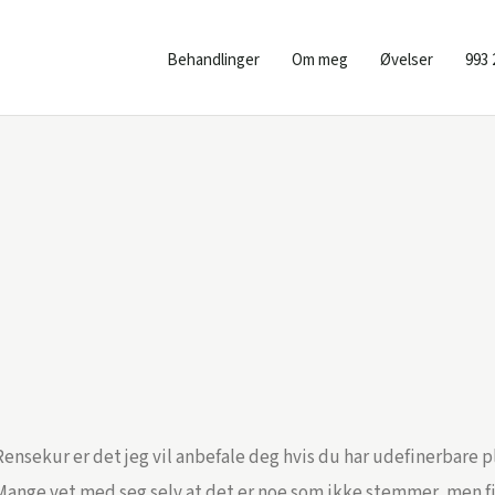
Behandlinger
Om meg
Øvelser
993 
Rensekur er det jeg vil anbefale deg hvis du har udefinerbare p
Mange vet med seg selv at det er noe som ikke stemmer, men f