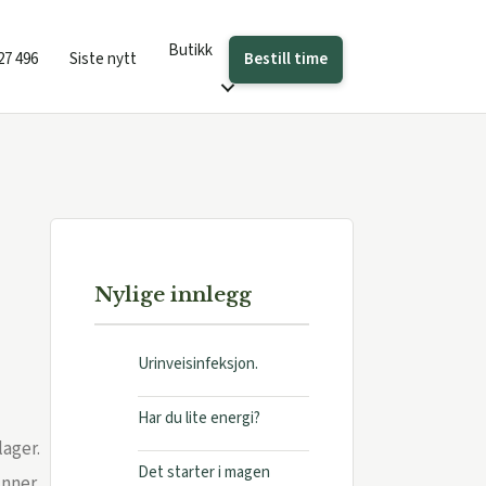
Butikk
Bestill time
27 496
Siste nytt
Nylige innlegg
Urinveisinfeksjon.
Har du lite energi?
lager.
Det starter i magen
inner