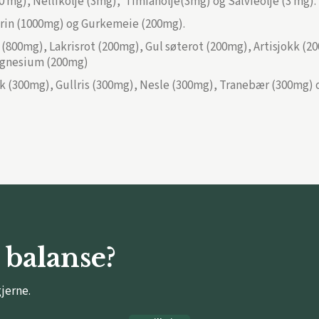
mg), Nellikolje (3mg), Timianolje(3mg) og Salvieolje (3 mg).
arin (1000mg) og Gurkemeie (200mg).
(800mg), Lakrisrot (200mg), Gul søterot (200mg), Artisjokk (2
agnesium (200mg)
kk (300mg), Gullris (300mg), Nesle (300mg), Tranebær (300mg) 
 balanse?
gjerne.