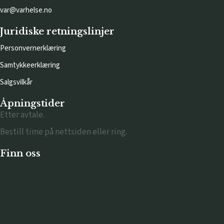
var@varhelse.no
Juridiske retningslinjer
Personvernerklæring
Samtykkeerklæring
Salgsvilkår
Åpningstider
Etter avtale.
Bestill time på nettsiden eller ring.
Finn oss