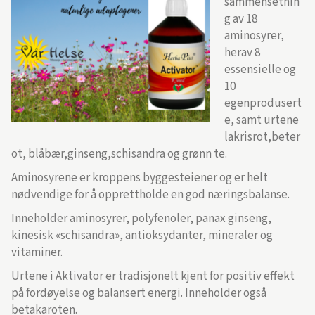
sammensetnin
g av 18
aminosyrer,
herav 8
essensielle og
10
egenprodusert
e, samt urtene
lakrisrot,beter
ot, blåbær,ginseng,schisandra og grønn te.
Aminosyrene er kroppens byggesteiener og er helt
nødvendige for å opprettholde en god næringsbalanse.
Inneholder aminosyrer, polyfenoler, panax ginseng,
kinesisk «schisandra», antioksydanter, mineraler og
vitaminer.
Urtene i Aktivator er tradisjonelt kjent for positiv effekt
på fordøyelse og balansert energi. Inneholder også
betakaroten.