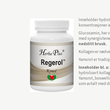
Inneholder hydrol
konsentrasjoner a
Glucosamin, har v
med synergistene
nedslitt brusk.
Kollagen er nødve
Yamsrot er tradisj
Inneholder bl. a:
hydrolisert kolla
Yamsrot, boswellia
som avtalt med di