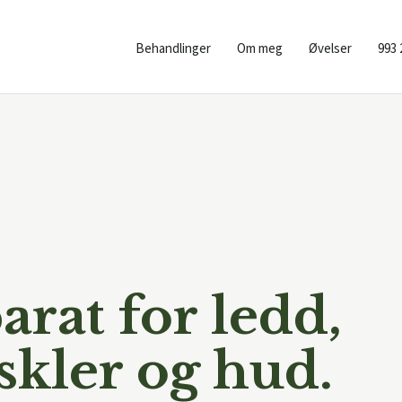
Behandlinger
Om meg
Øvelser
993 
rat for ledd,
skler og hud.