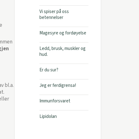
Vi spiser på oss
betennelser
e
Magesyre og fordøyelse
sammen
gjen
Ledd, brusk, muskler og
hud.
Er du sur?
 bl.a.
Jeg er ferdigrensa!
t.
eller
Immunforsvaret
Lipidolan