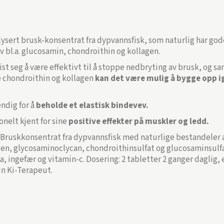
ysert brusk-konsentrat fra dypvannsfisk, som naturlig har god
v bl.a. glucosamin, chondroithin og kollagen.
ist seg å være effektivt til å stoppe nedbryting av brusk, og 
 chondroithin og kollagen
kan det være mulig å bygge opp i
ndig for å
beholde et elastisk bindevev.
onelt kjent for sine
positive effekter på muskler og ledd.
Bruskkonsentrat fra dypvannsfisk med naturlige bestandeler av
gen, glycosaminoclycan, chondroithinsulfat og glucosaminsulfa
, ingefær og vitamin-c. Dosering: 2 tabletter 2 ganger daglig, 
n Ki-Terapeut.