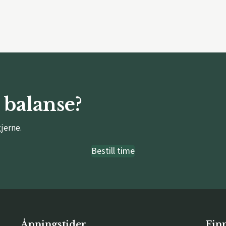
 balanse?
gjerne.
Bestill time
Åpningstider
Finn