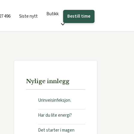
Butikk
Bestill time
27 496
Siste nytt
Nylige innlegg
Urinveisinfeksjon.
Har du lite energi?
Det starter i magen