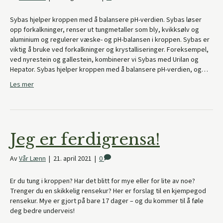
Sybas hjelper kroppen med å balansere pH-verdien. Sybas løser
opp forkalkninger, renser ut tungmetaller som bly, kvikksølv og
aluminium og regulerer væske- og pH-balansen i kroppen. Sybas er
viktig å bruke ved forkalkninger og krystalliseringer. Foreksempel,
ved nyrestein og gallestein, kombinerer vi Sybas med Urilan og
Hepator. Sybas hjelper kroppen med å balansere pH-verdien, og…
Les mer
Jeg er ferdigrensa!
Av
Vår Lænn
|
21. april 2021
|
0
Er du tung i kroppen? Har det blitt for mye eller for lite av noe?
Trenger du en skikkelig rensekur? Her er forslag til en kjempegod
rensekur. Mye er gjort på bare 17 dager – og du kommer til å føle
deg bedre underveis!