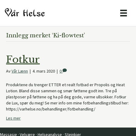
Innlegg merket ‘Ki-flowtest’
Fotkur
Av
Vår Lænn
|
4. mars 2020
|
0
Produktene du trenger ETTER et realt fotbad er Propolis og Heat
Lotion. Bland disse sammen og smør føttene godt inn. Tre på
plastposer på føttene og ha på deg gode, varme ullsokker. Fotkur
de Lux, spør du meg! Se mer info om mine fotbehandlingstilbud her:
https://varhelse.no/behandlinger/fotbehandling/
Les mer
Massasje · Velvære · Helseanalyse · Steinkjer